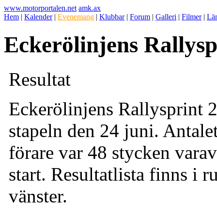
www.motorportalen.net
amk.ax
Hem
|
Kalender
|
Evenemang
|
Klubbar
|
Forum
|
Galleri
|
Filmer
|
Lä
Eckerölinjens Rallysp
Resultat
Eckerölinjens Rallysprint 
stapeln den 24 juni. Antal
förare var 48 stycken varav
start. Resultatlista finns i r
vänster.